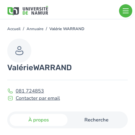
Aller au contenu principal
Aller
au
contenu
principal
Accueil
Annuaire
Valérie WARRAND
You
are
here
Valérie
WARRAND
081 724853
Contacter par email
À propos
Recherche