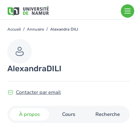
Aller au contenu principal
Aller
au
contenu
principal
Accueil
Annuaire
Alexandra DILI
You
are
here
Alexandra
DILI
Contacter par email
À propos
Cours
Recherche