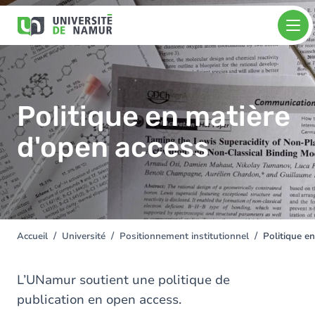
Aller au contenu principal
Aller
Image
au
contenu
principal
Politique en matière
d'open access
Accueil
Université
Positionnement institutionnel
Politique e
You
are
here
L’UNamur soutient une politique de
publication en open access.