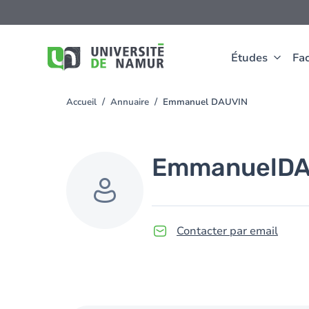
Aller au contenu principal
Aller
au
contenu
principal
Études
Fac
Accueil
Annuaire
Emmanuel DAUVIN
You
are
here
Emmanuel
DA
Contacter par email