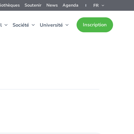
liothèques
Soutenir
News
Agenda
FR
Inscription
l
Société
Université