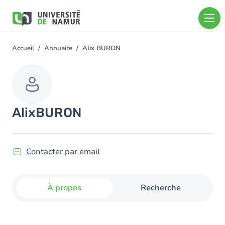
Aller au contenu principal
Aller
au
contenu
principal
Accueil
Annuaire
Alix BURON
You
are
here
Alix
BURON
Contacter par email
À propos
Recherche