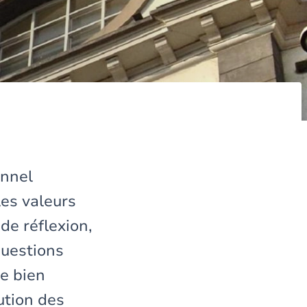
onnel
les valeurs
de réflexion,
questions
le bien
ution des