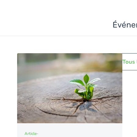
Événe
Tous 
Article
-