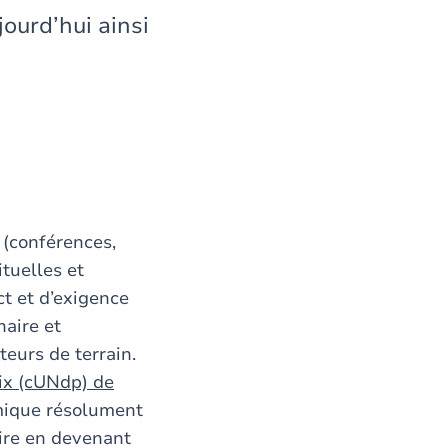
ourd’hui ainsi
 (conférences,
tuelles et
ct et d’exigence
naire et
teurs de terrain.
ix (cUNdp) de
amique résolument
aire en devenant