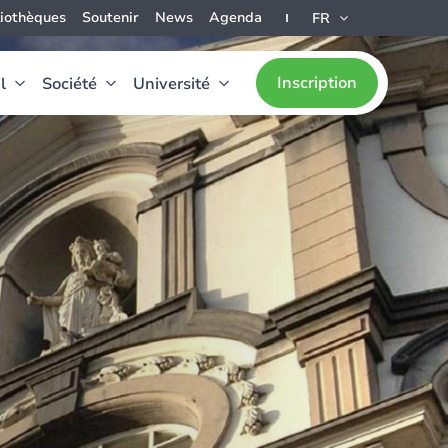
liothèques
Soutenir
News
Agenda
FR
Inscription
l
Société
Université