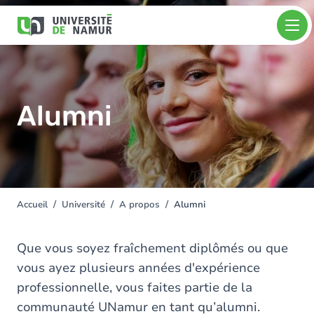
Aller au contenu principal
Aller
Image
au
contenu
principal
Alumni
Accueil
Université
A propos
Alumni
You
are
here
Que vous soyez fraîchement diplômés ou que
vous ayez plusieurs années d'expérience
professionnelle, vous faites partie de la
communauté UNamur en tant qu’alumni.