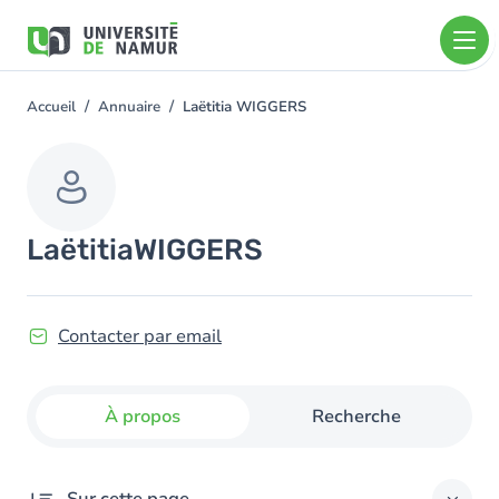
Aller au contenu principal
Aller
au
contenu
principal
Accueil
Annuaire
Laëtitia WIGGERS
You
are
here
Laëtitia
WIGGERS
Contacter par email
À propos
Recherche