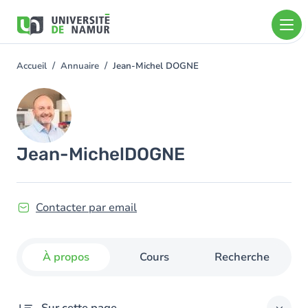
Aller au contenu principal
Aller
au
contenu
principal
Accueil
Annuaire
Jean-Michel DOGNE
You
are
Image
here
Jean-Michel
DOGNE
Contacter par email
À propos
Cours
Recherche