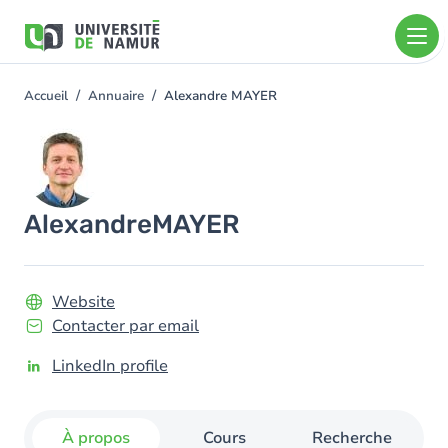
Aller au contenu principal
Aller
au
contenu
principal
Accueil
Annuaire
Alexandre MAYER
You
are
Image
here
Alexandre
MAYER
Website
Contacter par email
LinkedIn profile
À propos
Cours
Recherche