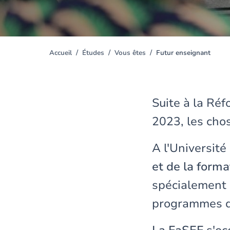
Accueil
Études
Vous êtes
Futur enseignant
You
are
here
Suite à la Réf
2023, les cho
A l'Université
et de la form
spécialement 
programmes de