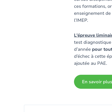
ces formations, o
enseignement de l
l’IMEP.
L'épreuve liminai
test diagnostique
d’année
pour tout
d’échec à cette é
ajoutée au PAE.
En savoir plu