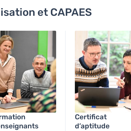
lisation et CAPAES
ge
Image
rmation
Certificat
enseignants
d’aptitude