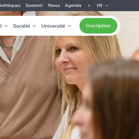
liothèques
Soutenir
News
Agenda
FR
Inscription
l
Société
Université