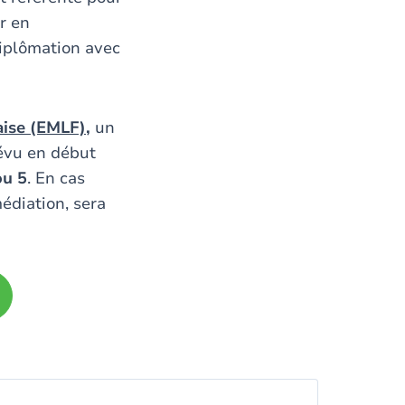
r en
iplômation avec
aise (EMLF)
,
un
révu en début
ou 5
. En cas
édiation, sera