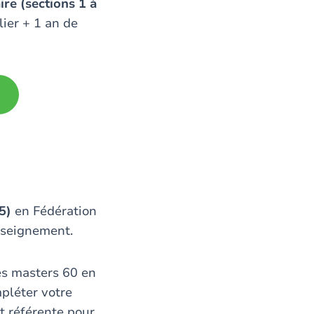
re (sections 1 à
lier + 1 an de
5)
en Fédération
nseignement.
es masters 60 en
pléter votre
t référente pour