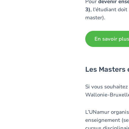
Pour
devenir ense
3)
, l'étudiant doi
master).
En savoir plus
Les Masters
Si vous souhaite
Wallonie-Bruxell
L’UNamur organis
enseignement (sec
cursus disciplina