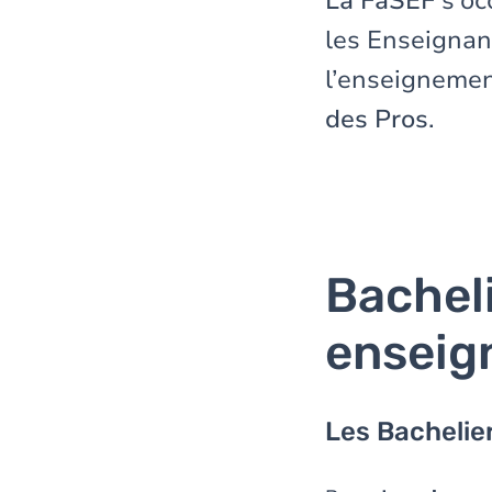
La FaSEF
s'o
les Enseignan
l’enseignemen
des Pros
.
Bachel
enseig
Les Bachelie