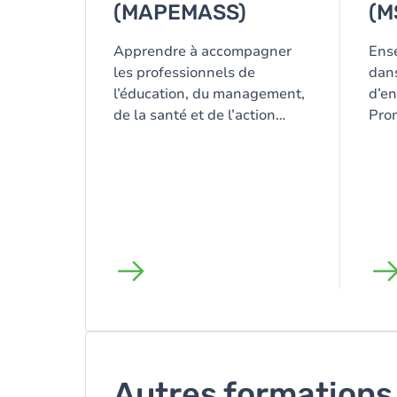
(MAPEMASS)
(M
Apprendre à accompagner
Ense
les professionnels de
dan
l’éducation, du management,
d’e
de la santé et de l’action
Prom
sociale dans tout processus
de gestion du changement et
d’analyse de pratique.
Autres formations