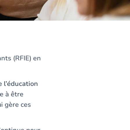
ants (RFIE) en
e l’éducation
e à être
i gère ces