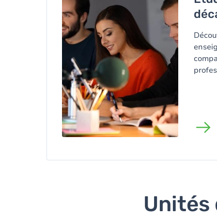
déc
Décou
enseig
compat
profes
Unités