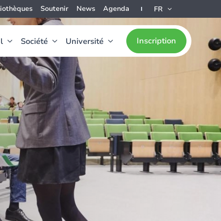
liothèques
Soutenir
News
Agenda
FR
Inscription
l
Société
Université