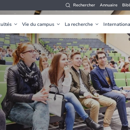
Rechercher
Annuaire
Bib
ultés
Vie du campus
La recherche
Internationa