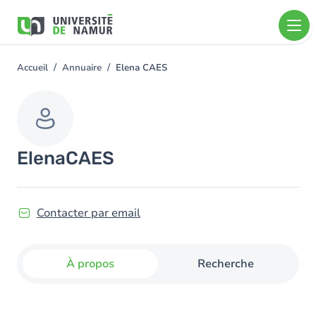
Aller au contenu principal
Aller
au
contenu
principal
Accueil
Annuaire
Elena CAES
You
are
here
Elena
CAES
Contacter par email
À propos
Recherche