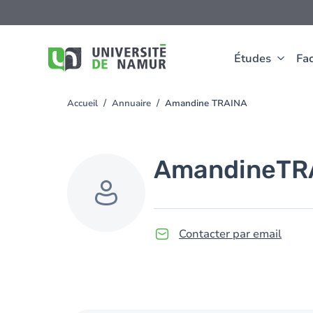
Aller au contenu principal
Aller
au
contenu
principal
Études
Fac
Accueil
Annuaire
Amandine TRAINA
You
are
here
Amandine
TR
Contacter par email