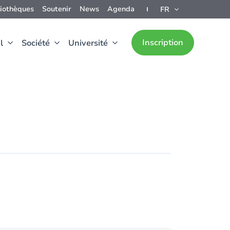
liothèques
Soutenir
News
Agenda
FR
Inscription
l
Société
Université