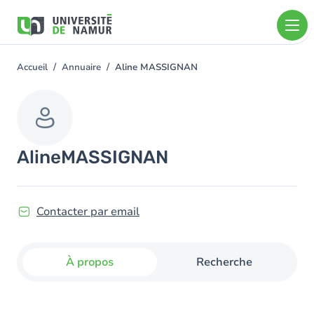
Aller au contenu principal
Aller
au
contenu
principal
Accueil
Annuaire
Aline MASSIGNAN
You
are
here
Aline
MASSIGNAN
Contacter par email
À propos
Recherche