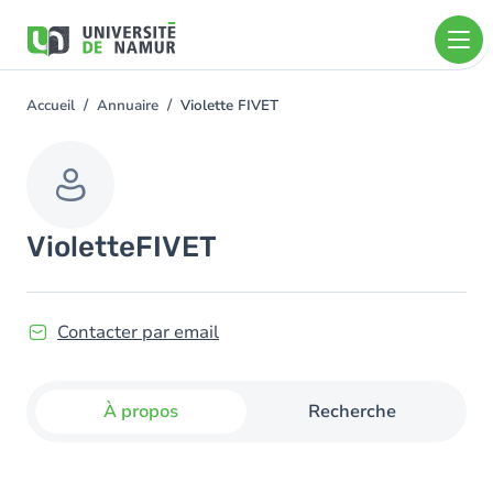
Aller au contenu principal
Aller
au
contenu
principal
Accueil
Annuaire
Violette FIVET
You
are
here
Violette
FIVET
Contacter par email
À propos
Recherche