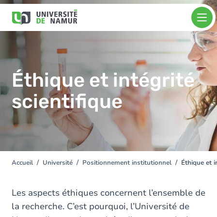
Aller au contenu principal
Aller
Image
au
contenu
principal
Éthique et intégrité
scientifique
Accueil
Université
Positionnement institutionnel
Éthique et i
You
are
here
Les aspects éthiques concernent l’ensemble de
la recherche. C’est pourquoi, l’Université de