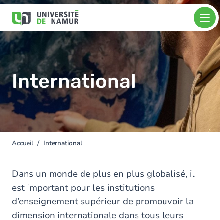
Aller au contenu principal
Aller
Image
au
contenu
principal
International
Accueil
International
You
are
here
Dans un monde de plus en plus globalisé, il
est important pour les institutions
d’enseignement supérieur de promouvoir la
dimension internationale dans tous leurs