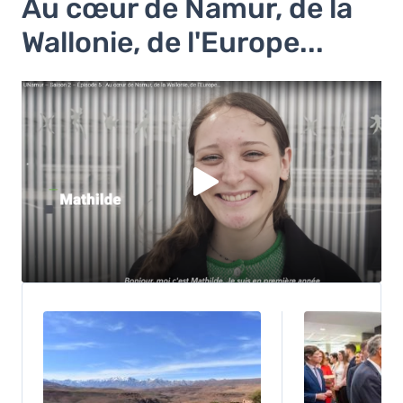
Au cœur de Namur, de la
Wallonie, de l'Europe...
Vous devez accepter les cookies
Youtube
pour
pouvoir lire la vidéo. Acceptez-vous les cookies
Youtube
?
Oui
Toujours
Manage privacy settings
Image
Image