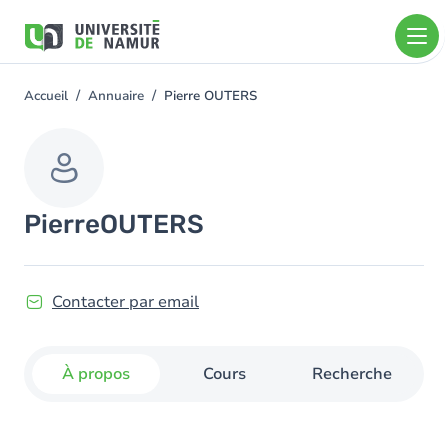
Aller au contenu principal
Aller
au
contenu
principal
Accueil
Annuaire
Pierre OUTERS
You
are
here
Pierre
OUTERS
Contacter par email
À propos
Cours
Recherche