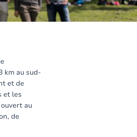
ne
8 km au sud-
nt et de
 et les
 ouvert au
on, de