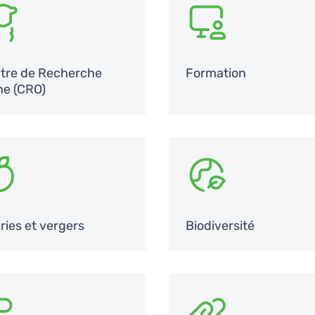
G
SVG
tre de Recherche
Formation
ne (CRO)
G
SVG
ries et vergers
Biodiversité
G
SVG