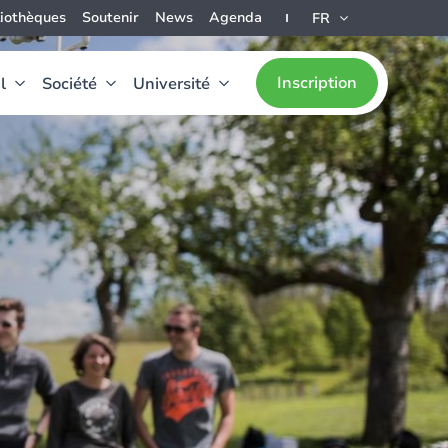
liothèques
Soutenir
News
Agenda
FR
Inscription
l
Société
Université