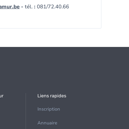
amur.be
-
tél.
:
081/72.40.66
ur
Liens rapides
Inscription
Annuaire