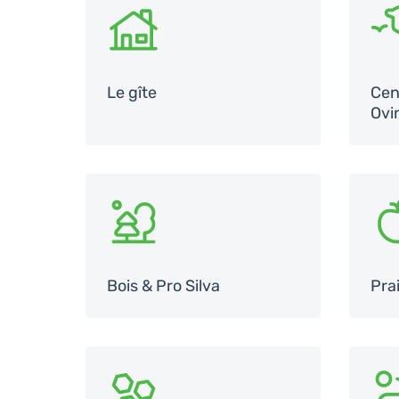
SVG
SV
Le gîte
Cen
Ovi
SVG
SV
Bois & Pro Silva
Prai
SVG
SV