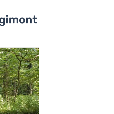
ugimont
déo.