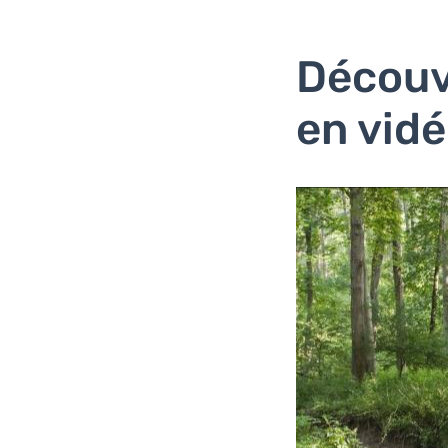
Découv
en vid
Vo