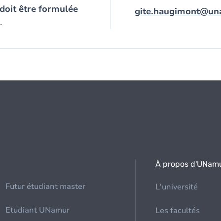
doit être formulée
gite.haugimont@un
.
À propos d'UNam
Futur étudiant master
L'université
Etudiant UNamur
Les facultés