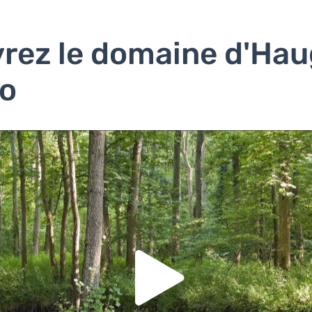
rez le domaine d'Ha
éo
us devez accepter les cookies
Youtube
pour pouvoir lire la vi
Acceptez-vous les cookies
Youtube
?
Oui
Toujours