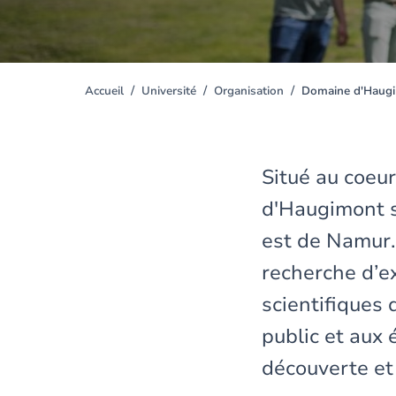
Accueil
Université
Organisation
Domaine d'Haug
You
are
here
Situé au coeu
d'Haugimont s
est de Namur.
recherche d’ex
scientifiques 
public et aux 
découverte et 