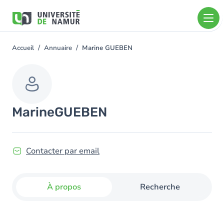
Aller au contenu principal
Aller
au
contenu
principal
Accueil
Annuaire
Marine GUEBEN
You
are
here
Marine
GUEBEN
Contacter par email
À propos
Recherche