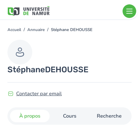
Aller au contenu principal
Aller
au
contenu
principal
Accueil
Annuaire
Stéphane DEHOUSSE
You
are
here
Stéphane
DEHOUSSE
Contacter par email
À propos
Cours
Recherche