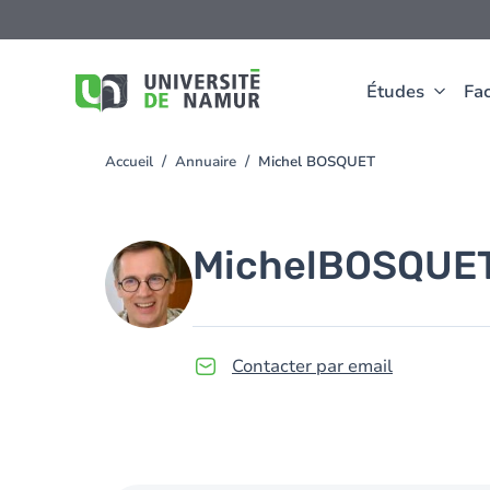
Aller au contenu principal
Aller
au
contenu
principal
Études
Fac
Accueil
Annuaire
Michel BOSQUET
You
are
here
Image
Michel
BOSQUE
Contacter par email