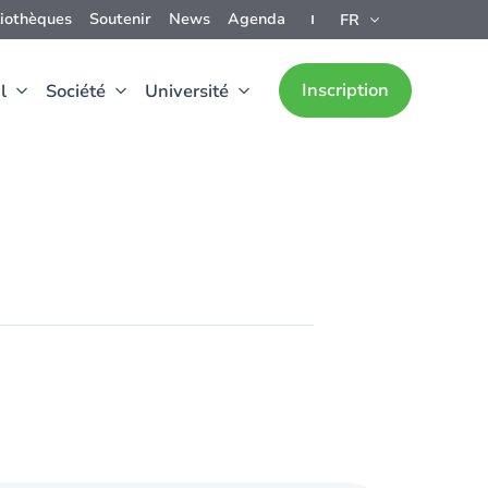
liothèques
Soutenir
News
Agenda
FR
Inscription
l
Société
Université