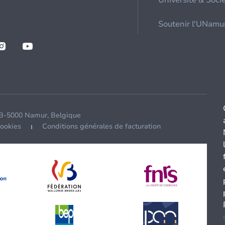
Université & Soci
Soutenir l'UNamu
 B-5000 Namur, Belgique
cookies
Conditions générales de facturation