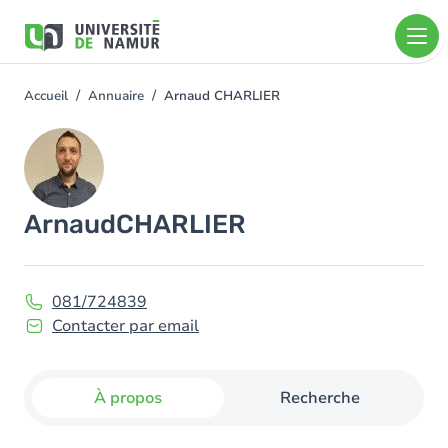
Aller au contenu principal
Aller
au
contenu
principal
Accueil
Annuaire
Arnaud CHARLIER
You
are
Image
here
Arnaud
CHARLIER
081/724839
Contacter par email
À propos
Recherche