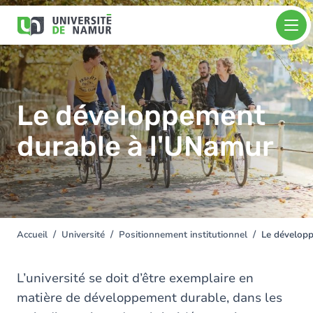
Aller au contenu principal
Aller
Image
au
contenu
principal
Le développement
durable à l'UNamur
Accueil
Université
Positionnement institutionnel
Le dévelop
You
are
here
L’université se doit d’être exemplaire en
matière de développement durable, dans les