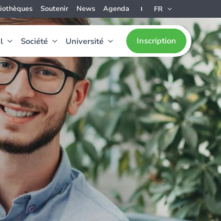
liothèques
Soutenir
News
Agenda
FR
Inscription
l
Société
Université