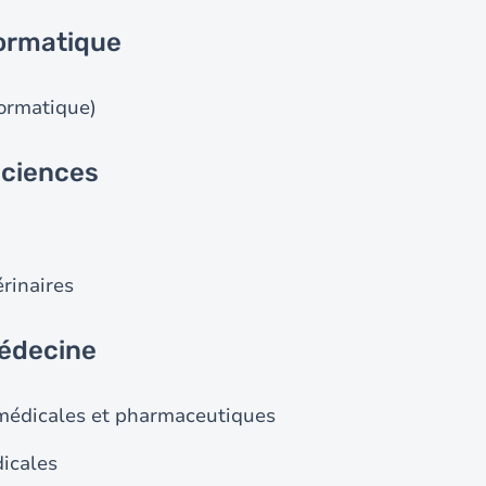
formatique
formatique)
sciences
érinaires
médecine
médicales et pharmaceutiques
dicales