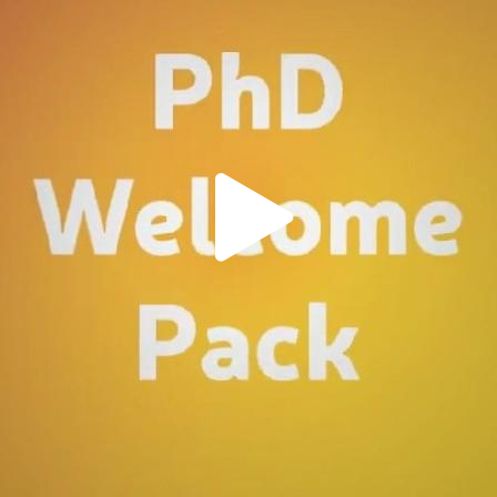
us devez accepter les cookies
Youtube
pour pouvoir lire la vi
Acceptez-vous les cookies
Youtube
?
Oui
Toujours
Manage privacy settings