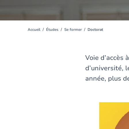
Accueil
Études
Se former
Doctorat
You
are
here
Voie d’accès à
d’université, 
année, plus de