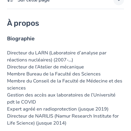
Sur cette page
À propos
À propos
Domaines d'expertises
Responsabilités externes
Biographie
Diplômes
Directeur du LARN (Laboratoire d’analyse par
réactions nucléaires) (2007-…)
Prix
Directeur de l’Atelier de mécanique
Membre Bureau de la Faculté des Sciences
Membre du Conseil de la Faculté de Médecine et des
sciences
Gestion des accès aux laboratoires de l’Université
pdt le COVID
Expert agréé en radioprotection (jusque 2019)
Directeur de NARILIS (Namur Research Institute for
Life Science) (jusque 2014)