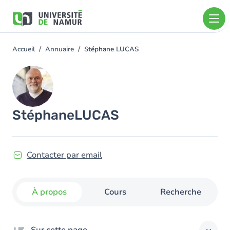
Aller au contenu principal
Aller
au
contenu
principal
Accueil
Annuaire
Stéphane LUCAS
You
are
Image
here
Stéphane
LUCAS
Contacter par email
À propos
Cours
Recherche