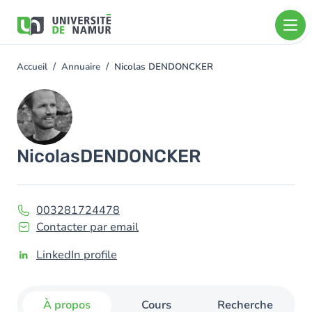
Aller au contenu principal
Aller
au
contenu
principal
Accueil
Annuaire
Nicolas DENDONCKER
You
are
Image
here
Nicolas
DENDONCKER
003281724478
Contacter par email
LinkedIn profile
À propos
Cours
Recherche