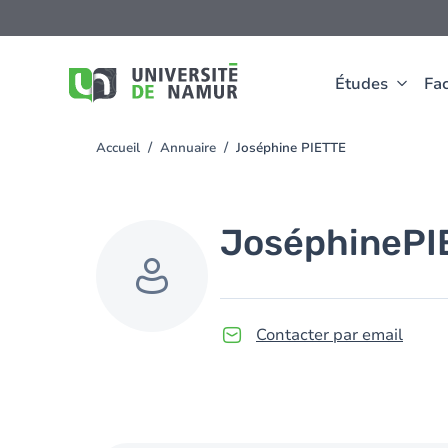
Aller au contenu principal
Aller
au
contenu
principal
Études
Fac
Accueil
Annuaire
Joséphine PIETTE
You
are
here
Joséphine
PI
Contacter par email