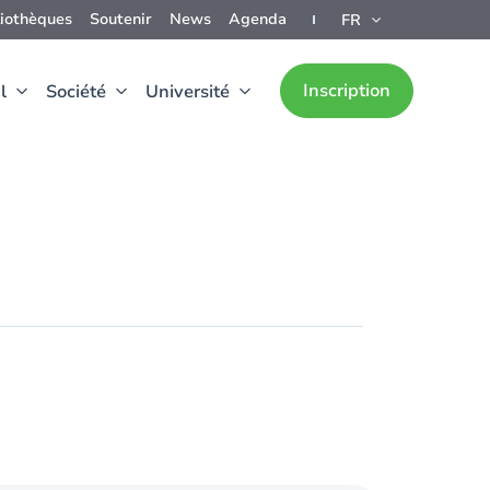
liothèques
Soutenir
News
Agenda
FR
Inscription
l
Société
Université