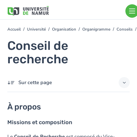
Aller au contenu principal
Aller
au
contenu
principal
Accueil
Université
Organisation
Organigramme
Conseils
You
are
Conseil de
here
recherche
Sur cette page
À propos
À propos
Contact
Missions et composition
Membres
Le
Conseil de Recherche
est composé du Vice-