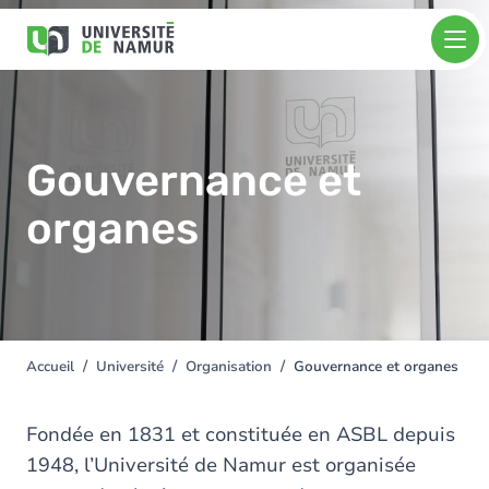
Aller au contenu principal
Aller
Image
au
contenu
principal
Gouvernance et
organes
Accueil
Université
Organisation
Gouvernance et organes
You
are
here
Fondée en 1831 et constituée en ASBL depuis
1948, l’Université de Namur est organisée