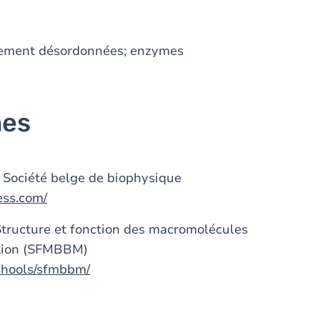
quement désordonnées; enzymes
nes
 Société belge de biophysique
ess.com/
Structure et fonction des macromolécules
ation (SFMBBM)
chools/sfmbbm/