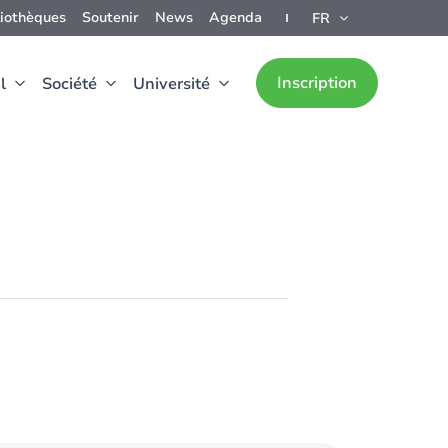
liothèques
Soutenir
News
Agenda
FR
Inscription
l
Société
Université