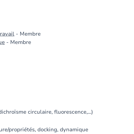
ravail
- Membre
ue
- Membre
chroïsme circulaire, fluorescence,...)
ture/propriétés, docking, dynamique