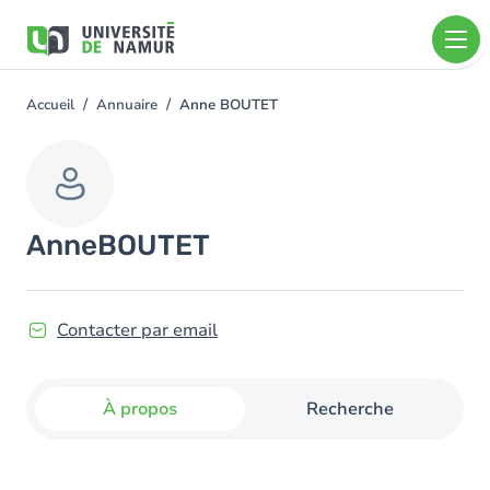
Aller au contenu principal
Aller
au
contenu
principal
Accueil
Annuaire
Anne BOUTET
You
are
here
Anne
BOUTET
Contacter par email
À propos
Recherche