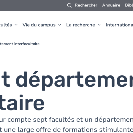
Rechercher
Annuaire
Bib
ultés
Vie du campus
La recherche
Internationa
tement interfacultaire
et départeme
taire
mur compte sept facultés et un départeme
t une large offre de formations stimulant