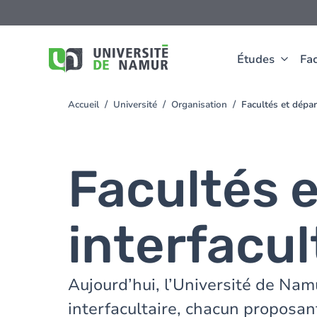
Aller au contenu principal
Aller
au
contenu
principal
Études
Fac
Accueil
Université
Organisation
Facultés et dépar
You
are
here
Facultés 
interfacul
Aujourd’hui, l’Université de Na
interfacultaire, chacun proposan