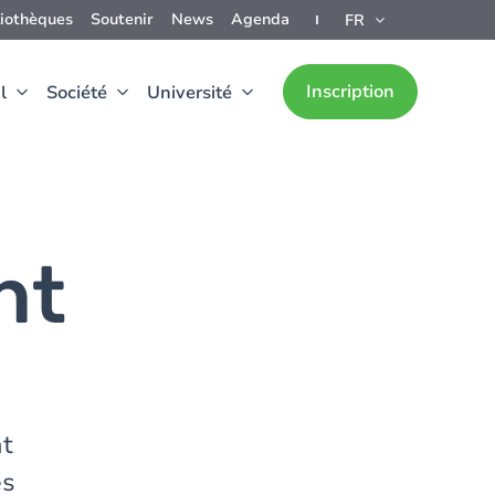
liothèques
Soutenir
News
Agenda
FR
Inscription
l
Société
Université
nt
nt
es