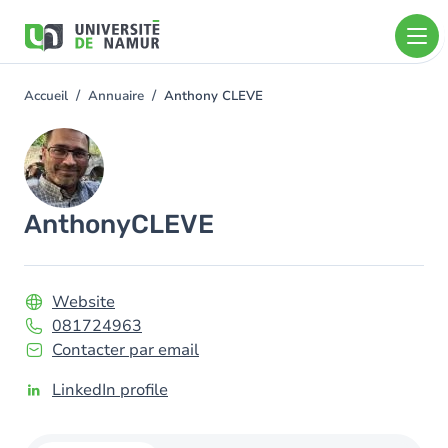
Aller au contenu principal
Aller
au
contenu
principal
Accueil
Annuaire
Anthony CLEVE
You
are
Image
here
Anthony
CLEVE
Website
081724963
Contacter par email
LinkedIn profile