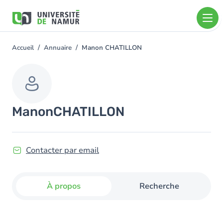
Aller au contenu principal
Aller
au
contenu
principal
Accueil
Annuaire
Manon CHATILLON
You
are
here
Manon
CHATILLON
Contacter par email
À propos
Recherche