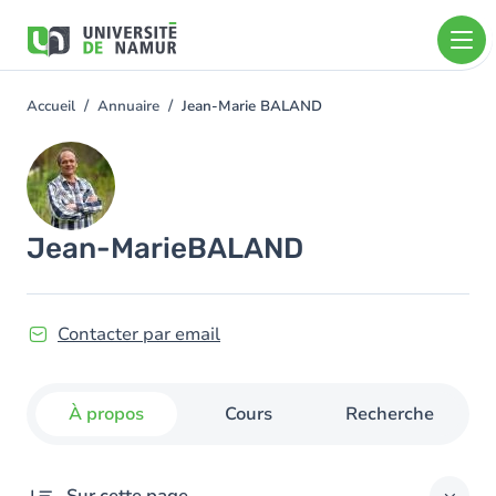
Aller au contenu principal
Aller
au
contenu
principal
Accueil
Annuaire
Jean-Marie BALAND
You
are
Image
here
Jean-Marie
BALAND
Contacter par email
À propos
Cours
Recherche