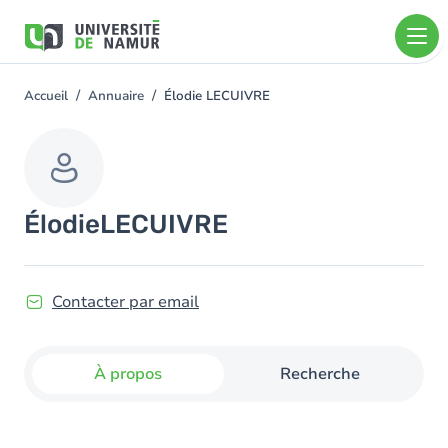
Aller au contenu principal
Aller
au
contenu
principal
Accueil
Annuaire
Élodie LECUIVRE
You
are
here
Élodie
LECUIVRE
Contacter par email
À propos
Recherche