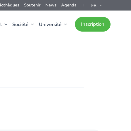
liothèques
Soutenir
News
Agenda
FR
Inscription
l
Société
Université