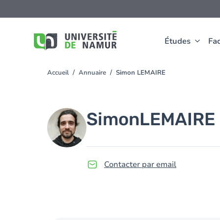
Aller au contenu principal
Aller
au
contenu
principal
Études
Fac
Accueil
Annuaire
Simon LEMAIRE
You
are
here
Image
Simon
LEMAIRE
Contacter par email