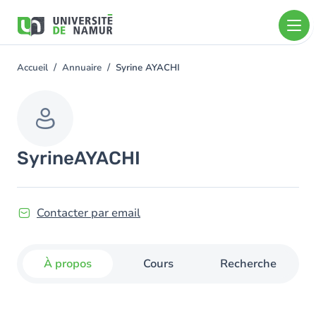
Aller au contenu principal
Aller
au
contenu
principal
Accueil
Annuaire
Syrine AYACHI
You
are
here
Syrine
AYACHI
Contacter par email
À propos
Cours
Recherche