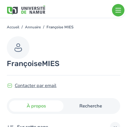
Aller au contenu principal
Aller
au
contenu
principal
Accueil
Annuaire
Françoise MIES
You
are
here
Françoise
MIES
Contacter par email
À propos
Recherche