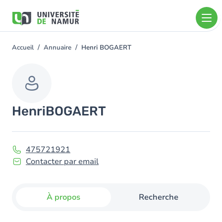
Aller au contenu principal
Aller
au
contenu
principal
Accueil
Annuaire
Henri BOGAERT
You
are
here
Henri
BOGAERT
475721921
Contacter par email
À propos
Recherche