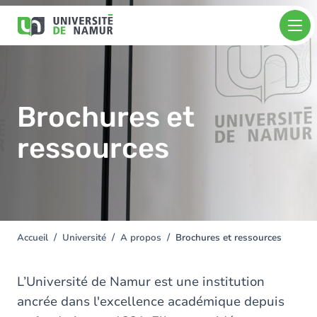
Aller au contenu principal
Aller
Image
au
contenu
principal
Brochures et
ressources
Accueil
Université
A propos
Brochures et ressources
You
are
here
L’Université de Namur est une institution
ancrée dans l'excellence académique depuis