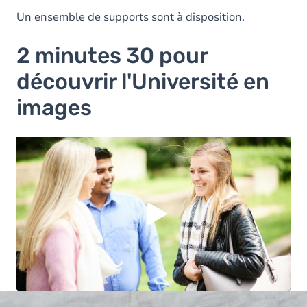
Un ensemble de supports sont à disposition.
2 minutes 30 pour
découvrir l'Université en
images
Vous devez accepter les cookies
Youtube
pour
pouvoir lire la vidéo. Acceptez-vous les cookies
Youtube
?
Oui
Toujours
Manage privacy settings
Image