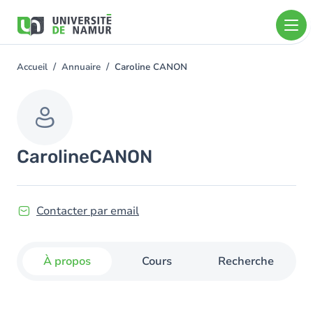
Aller au contenu principal
Aller
au
contenu
principal
Accueil
Annuaire
Caroline CANON
You
are
here
Caroline
CANON
Contacter par email
À propos
Cours
Recherche