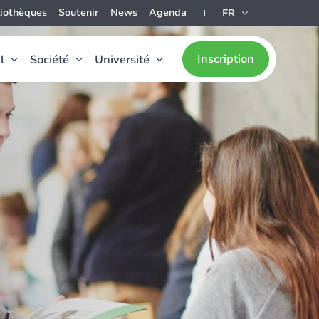
liothèques
Soutenir
News
Agenda
FR
Inscription
l
Société
Université