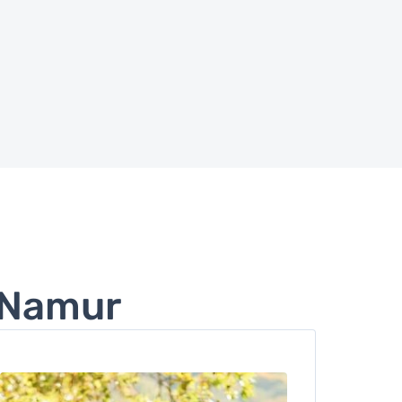
e Namur
Image