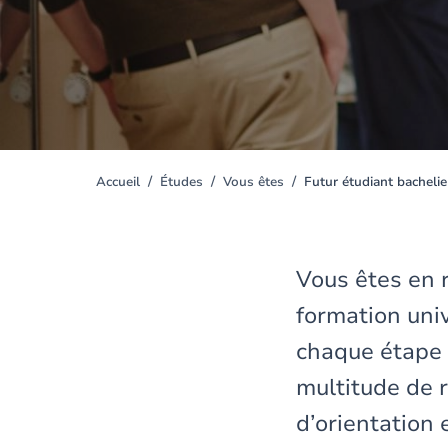
Accueil
Études
Vous êtes
Futur étudiant bachelie
You
are
here
Vous êtes en 
formation uni
chaque étape 
multitude de 
d’orientation 