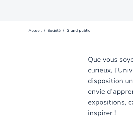
Accueil
Société
Grand public
You
are
here
Que vous soye
curieux, l’Uni
disposition un
envie d’appre
expositions, c
inspirer !