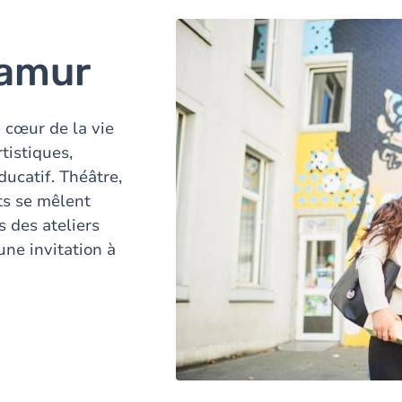
Namur
 cœur de la vie
rtistiques,
ducatif. Théâtre,
ts se mêlent
s des ateliers
une invitation à