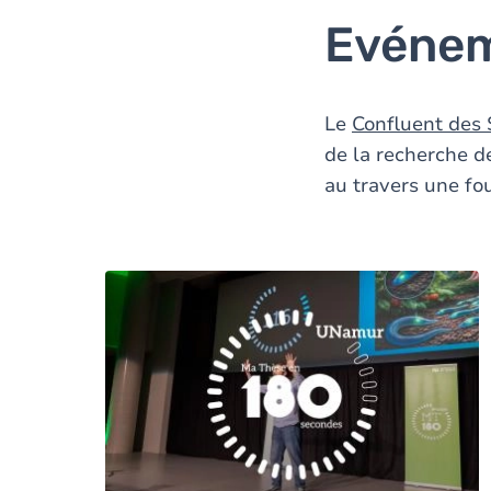
Evénem
Le
Confluent des 
de la recherche d
au travers une fou
Image