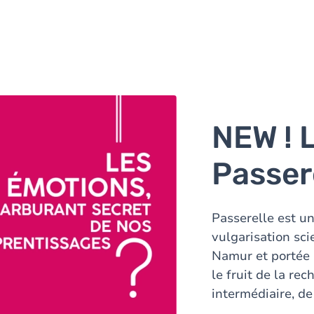
NEW ! L
Passer
Passerelle est un
vulgarisation sci
Namur et portée 
le fruit de la rec
intermédiaire, d
16 à 116 ans !