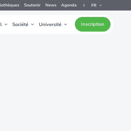
liothèques
Soutenir
News
Agenda
FR
Inscription
l
Société
Université