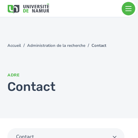
Aller au contenu principal
Aller
au
contenu
principal
Accueil
Administration de la recherche
Contact
You
are
here
ADRE
Contact
Contact