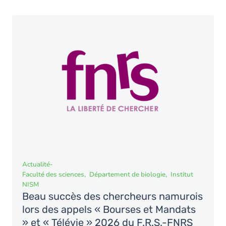
Namur Digital Institute
1
Vie du Campus
1
Namur Institute for Complex Systems
2
Vulgarisation scientifique
1
Namur Institute of Language, Text and
1
Transmediality
Namur Institute of Structured Matter
4
Namur Research Institute for Life Sciences
21
Patrimoines, transmissions, héritages
1
Transitions
2
Actualité
-
Faculté des sciences
Département de biologie
Institut
NISM
Beau succès des chercheurs namurois
lors des appels « Bourses et Mandats
» et « Télévie » 2026 du F.R.S.-FNRS