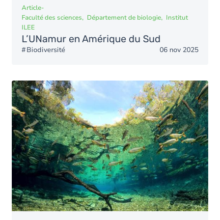
Article
-
Faculté des sciences
Département de biologie
Institut
ILEE
L’UNamur en Amérique du Sud
Biodiversité
06 nov 2025