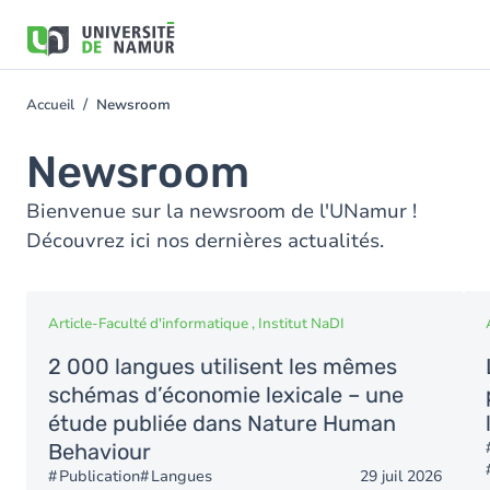
Aller au contenu principal
Aller
au
contenu
principal
Accueil
Newsroom
You
are
Newsroom
here
Bienvenue sur la newsroom de l'UNamur !
Découvrez ici nos dernières actualités.
Article
-
Faculté d'informatique , Institut NaDI
2 000 langues utilisent les mêmes
schémas d’économie lexicale – une
étude publiée dans Nature Human
Behaviour
Publication
Langues
29 juil 2026