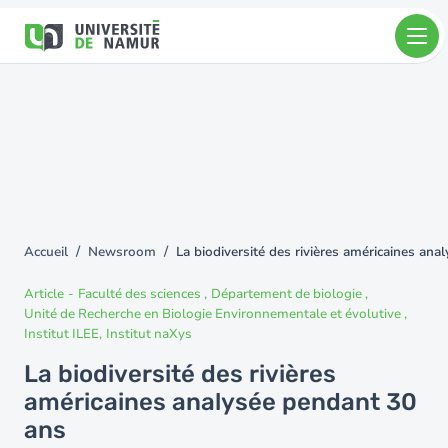
Aller au contenu principal
Aller
au
contenu
principal
Accueil
Newsroom
La biodiversité des rivières américaines an
You
are
Article
-
Faculté des sciences
Département de biologie
here
Unité de Recherche en Biologie Environnementale et évolutive
Institut ILEE
Institut naXys
La biodiversité des rivières
américaines analysée pendant 30
ans