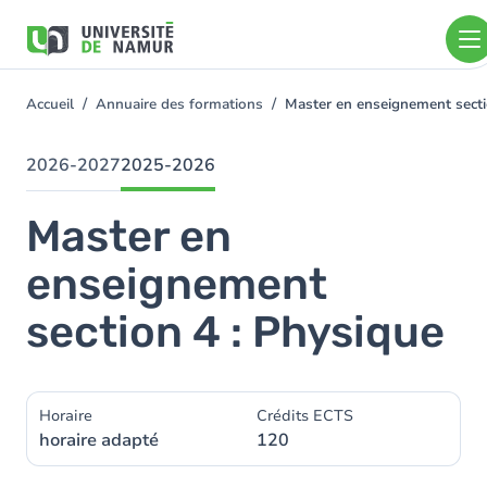
Aller au contenu principal
Aller
au
contenu
principal
Accueil
Annuaire des formations
Master en enseignement sect
You
are
here
2026-2027
2025-2026
Master en
enseignement
section 4 : Physique
Horaire
Crédits ECTS
horaire adapté
120